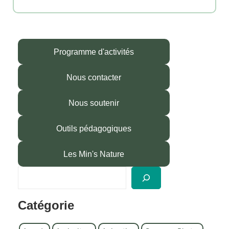
Programme d'activités
Nous contacter
Nous soutenir
Outils pédagogiques
Les Min's Nature
R
e
c
Catégorie
h
e
r