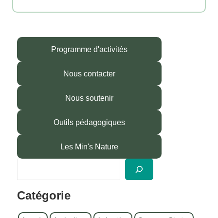
Programme d'activités
Nous contacter
Nous soutenir
Outils pédagogiques
Les Min's Nature
R
e
c
Catégorie
h
e
r