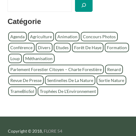
R
e
c
Catégorie
h
e
r
Agenda
Agriculture
Animation
Concours Photos
c
Conférence
Divers
Etudes
Forêt De Haye
Formation
h
e
Loup
Méthanisation
r
Parlement Forestier Citoyen – Charte Forestière
Renard
Revue De Presse
Sentinelles De La Nature
Sortie Nature
TrameBioSol
Trophées De L'Environnement
Copyright © 2018,
FLORE 54