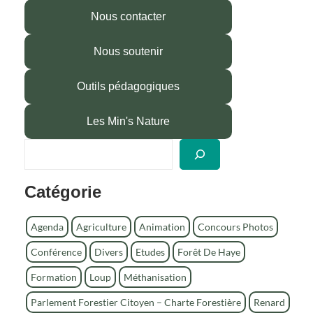
Nous contacter
Nous soutenir
Outils pédagogiques
Les Min's Nature
R
e
c
Catégorie
h
e
r
Agenda
Agriculture
Animation
Concours Photos
c
Conférence
Divers
Etudes
Forêt De Haye
h
e
Formation
Loup
Méthanisation
r
Parlement Forestier Citoyen – Charte Forestière
Renard