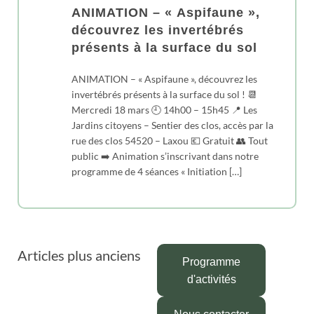
ANIMATION – « Aspifaune »,
découvrez les invertébrés
présents à la surface du sol
ANIMATION – « Aspifaune », découvrez les
invertébrés présents à la surface du sol ! 📆
Mercredi 18 mars 🕘 14h00 – 15h45 📍 Les
Jardins citoyens – Sentier des clos, accès par la
rue des clos 54520 – Laxou 💶 Gratuit 👥 Tout
public ➡️ Animation s’inscrivant dans notre
programme de 4 séances « Initiation […]
Navigation
Articles plus anciens
Programme
des
d'activités
articles