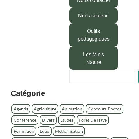
Nous contacter
Nous soutenir
Outils
pédagogiques
Les Min's
Nature
R
e
c
Catégorie
h
e
r
Agenda
Agriculture
Animation
Concours Photos
c
Conférence
Divers
Etudes
Forêt De Haye
h
e
Formation
Loup
Méthanisation
r