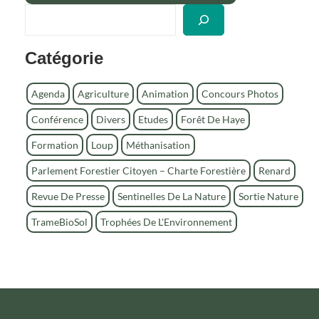
R
e
c
Catégorie
h
e
r
Agenda
Agriculture
Animation
Concours Photos
c
Conférence
Divers
Etudes
Forêt De Haye
h
e
Formation
Loup
Méthanisation
r
Parlement Forestier Citoyen – Charte Forestière
Renard
Revue De Presse
Sentinelles De La Nature
Sortie Nature
TrameBioSol
Trophées De L'Environnement