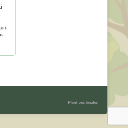
i
us à
n.
Mentions légales