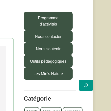
Programme
d'activités
Nous contacter
Nous soutenir
Outils pédagogiques
Les Min's Nature
R
e
c
Catégorie
h
e
r
Agenda
Agriculture
Animation