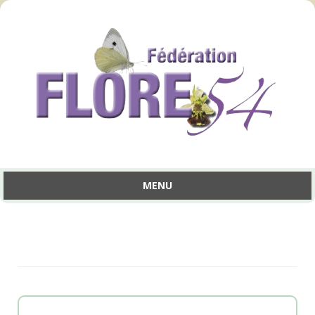
MENU
Aller
au
contenu