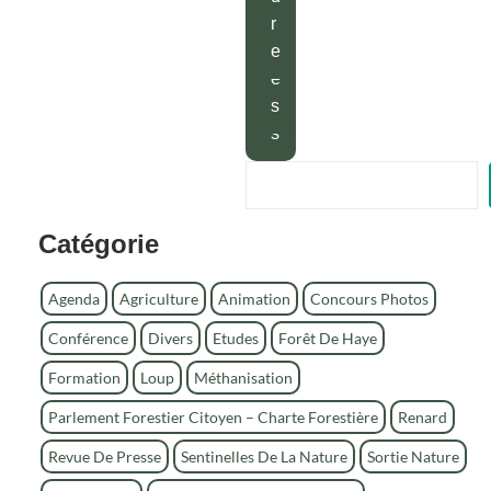
e
v
r
q
r
r
i
u
e
t
e
é
s
s
R
e
c
Catégorie
h
e
r
Agenda
Agriculture
Animation
Concours Photos
c
Conférence
Divers
Etudes
Forêt De Haye
h
e
Formation
Loup
Méthanisation
r
Parlement Forestier Citoyen – Charte Forestière
Renard
Revue De Presse
Sentinelles De La Nature
Sortie Nature