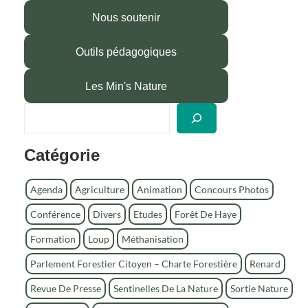
Nous soutenir
Outils pédagogiques
Les Min's Nature
R
e
c
Catégorie
h
e
r
Agenda
Agriculture
Animation
Concours Photos
c
Conférence
Divers
Etudes
Forêt De Haye
h
e
Formation
Loup
Méthanisation
r
Parlement Forestier Citoyen – Charte Forestière
Renard
Revue De Presse
Sentinelles De La Nature
Sortie Nature