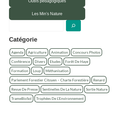
Outils pédagogiques
Les Min's Nature
R
e
c
Catégorie
h
e
r
Agenda
Agriculture
Animation
Concours Photos
c
Conférence
Divers
Etudes
Forêt De Haye
h
e
Formation
Loup
Méthanisation
r
Parlement Forestier Citoyen – Charte Forestière
Renard
Revue De Presse
Sentinelles De La Nature
Sortie Nature
TrameBioSol
Trophées De L'Environnement