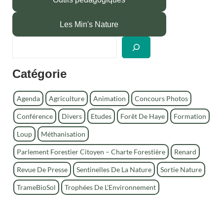
Les Min's Nature
R
e
c
Catégorie
h
e
r
Agenda
Agriculture
Animation
Concours Photos
c
Conférence
Divers
Etudes
Forêt De Haye
Formation
h
e
Loup
Méthanisation
r
Parlement Forestier Citoyen – Charte Forestière
Renard
Revue De Presse
Sentinelles De La Nature
Sortie Nature
TrameBioSol
Trophées De L'Environnement