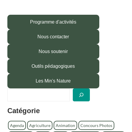
Programme d'activités
Nous contacter
Nous soutenir
Outils pédagogiques
Les Min's Nature
R
e
c
Catégorie
h
e
r
Agenda
Agriculture
Animation
Concours Photos
c