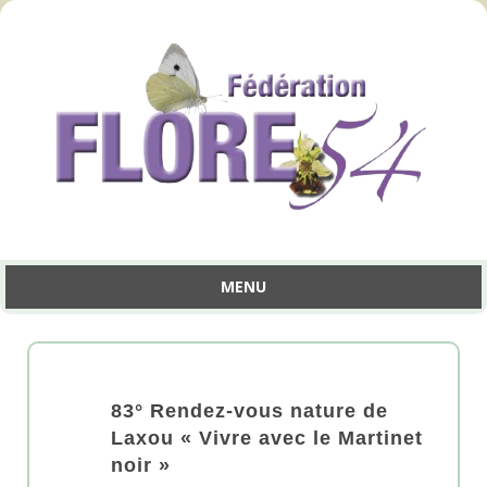
MENU
Aller
au
contenu
83° Rendez-vous nature de
Laxou « Vivre avec le Martinet
noir »