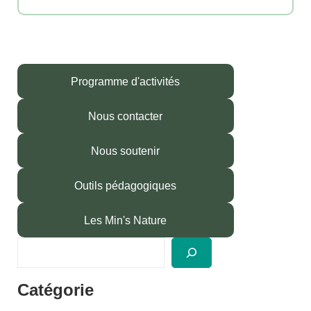
Programme d'activités
Nous contacter
Nous soutenir
Outils pédagogiques
Les Min's Nature
R
e
c
Catégorie
h
e