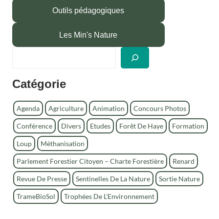
Outils pédagogiques
Les Min's Nature
R
e
c
Catégorie
h
e
r
Agenda
Agriculture
Animation
Concours Photos
c
Conférence
Divers
Etudes
Forêt De Haye
Formation
h
e
Loup
Méthanisation
r
Parlement Forestier Citoyen – Charte Forestière
Renard
Revue De Presse
Sentinelles De La Nature
Sortie Nature
TrameBioSol
Trophées De L'Environnement