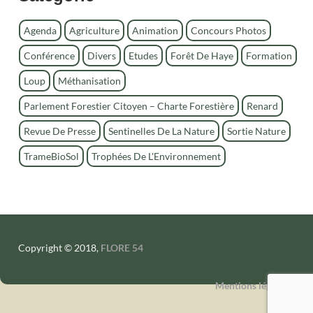
e
r
Agenda
Agriculture
Animation
Concours Photos
c
Conférence
Divers
Etudes
Forêt De Haye
Formation
h
e
Loup
Méthanisation
r
Parlement Forestier Citoyen – Charte Forestière
Renard
Revue De Presse
Sentinelles De La Nature
Sortie Nature
TrameBioSol
Trophées De L'Environnement
Copyright © 2018,
FLORE 54
Mentions légales