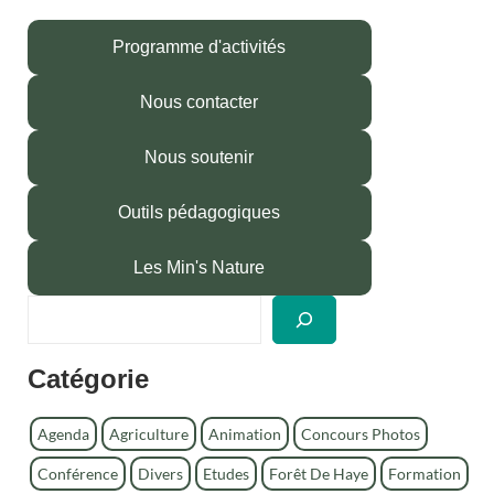
Programme d'activités
Nous contacter
Nous soutenir
Outils pédagogiques
Les Min's Nature
R
e
c
Catégorie
h
e
r
Agenda
Agriculture
Animation
Concours Photos
c
Conférence
Divers
Etudes
Forêt De Haye
Formation
h