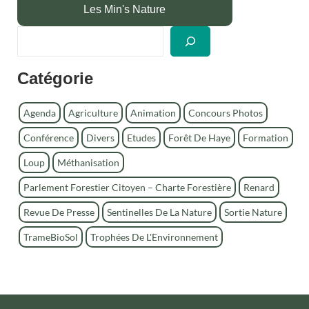
Les Min's Nature
R
e
c
Catégorie
h
e
r
Agenda
Agriculture
Animation
Concours Photos
c
Conférence
Divers
Etudes
Forêt De Haye
Formation
h
e
Loup
Méthanisation
r
Parlement Forestier Citoyen – Charte Forestière
Renard
Revue De Presse
Sentinelles De La Nature
Sortie Nature
TrameBioSol
Trophées De L'Environnement