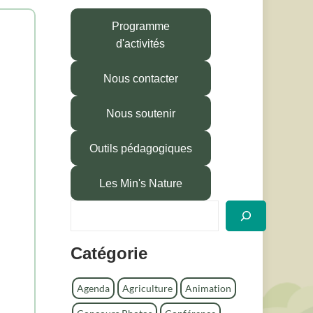
Programme
d'activités
Nous contacter
Nous soutenir
Outils pédagogiques
Les Min's Nature
R
e
c
Catégorie
h
e
r
Agenda
Agriculture
Animation
c