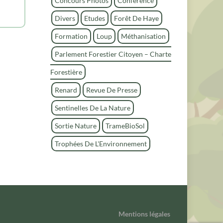
Concours Photos
Conférence
h
e
Divers
Etudes
Forêt De Haye
r
Formation
Loup
Méthanisation
Parlement Forestier Citoyen – Charte
Forestière
Renard
Revue De Presse
Sentinelles De La Nature
Sortie Nature
TrameBioSol
Trophées De L'Environnement
Mentions légales