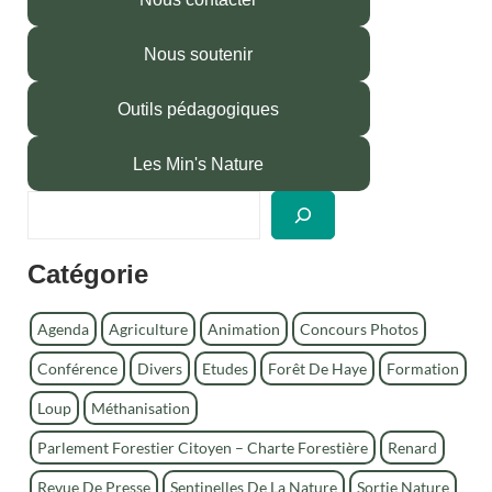
Nous soutenir
Outils pédagogiques
Les Min's Nature
R
e
c
Catégorie
h
e
r
Agenda
Agriculture
Animation
Concours Photos
c
Conférence
Divers
Etudes
Forêt De Haye
Formation
h
e
Loup
Méthanisation
r
Parlement Forestier Citoyen – Charte Forestière
Renard
Revue De Presse
Sentinelles De La Nature
Sortie Nature