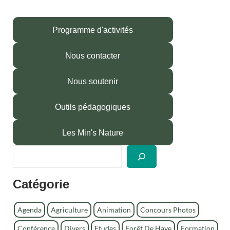
Programme d'activités
Nous contacter
Nous soutenir
Outils pédagogiques
Les Min's Nature
R
e
c
Catégorie
h
e
r
Agenda
Agriculture
Animation
Concours Photos
c
Conférence
Divers
Etudes
Forêt De Haye
Formation
h