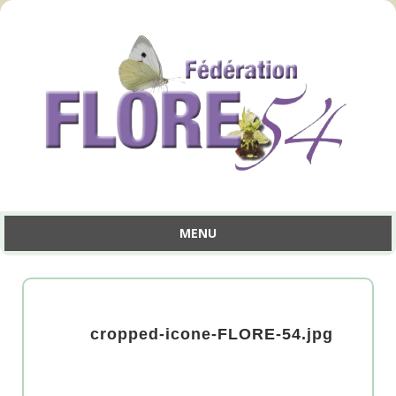
MENU
Aller
au
contenu
cropped-icone-FLORE-54.jpg