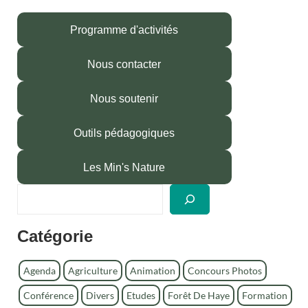
Programme d'activités
Nous contacter
Nous soutenir
Outils pédagogiques
Les Min's Nature
R
e
c
Catégorie
h
e
r
Agenda
Agriculture
Animation
Concours Photos
c
Conférence
Divers
Etudes
Forêt De Haye
Formation
h