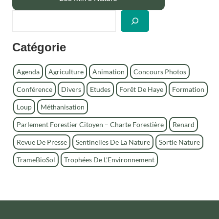
R
e
c
Catégorie
h
e
r
Agenda
Agriculture
Animation
Concours Photos
c
Conférence
Divers
Etudes
Forêt De Haye
Formation
h
e
Loup
Méthanisation
r
Parlement Forestier Citoyen – Charte Forestière
Renard
Revue De Presse
Sentinelles De La Nature
Sortie Nature
TrameBioSol
Trophées De L'Environnement