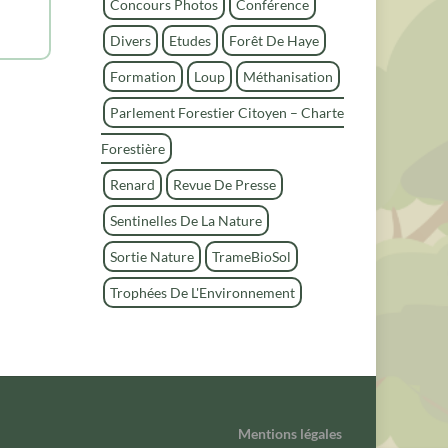
Concours Photos
Conférence
h
e
Divers
Etudes
Forêt De Haye
r
Formation
Loup
Méthanisation
Parlement Forestier Citoyen – Charte
Forestière
Renard
Revue De Presse
Sentinelles De La Nature
Sortie Nature
TrameBioSol
Trophées De L'Environnement
Mentions légales