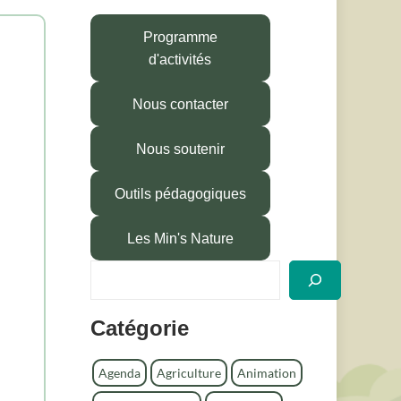
Programme
d'activités
Nous contacter
Nous soutenir
Outils pédagogiques
Les Min's Nature
R
e
c
Catégorie
h
e
r
Agenda
Agriculture
Animation
c