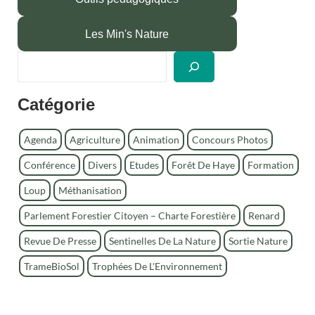
Les Min's Nature
R
e
c
Catégorie
h
e
r
Agenda
Agriculture
Animation
Concours Photos
c
Conférence
Divers
Etudes
Forêt De Haye
Formation
h
e
Loup
Méthanisation
r
Parlement Forestier Citoyen – Charte Forestière
Renard
Revue De Presse
Sentinelles De La Nature
Sortie Nature
TrameBioSol
Trophées De L'Environnement