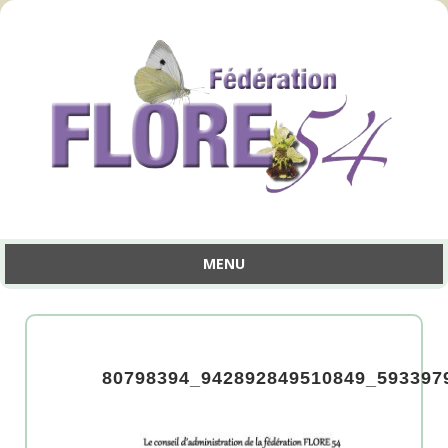
MENU
Aller
au
contenu
80798394_942892849510849_593397