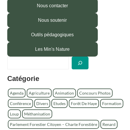
Nous contacter
Nous soutenir
Outils pédagogiques
Les Min's Nature
R
e
c
Catégorie
h
e
r
Agenda
Agriculture
Animation
Concours Photos
c
Conférence
Divers
Etudes
Forêt De Haye
Formation
h
e
Loup
Méthanisation
r
Parlement Forestier Citoyen – Charte Forestière
Renard