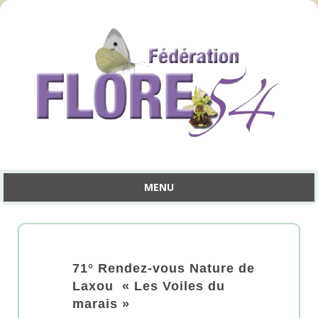
MENU
Aller
au
contenu
71° Rendez-vous Nature de
Laxou « Les Voiles du
marais »