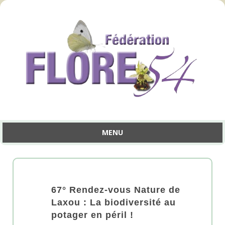
MENU
Aller
au
contenu
67° Rendez-vous Nature de
Laxou : La biodiversité au
potager en péril !