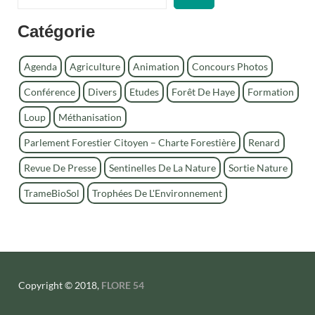
e
c
Catégorie
h
e
r
Agenda
Agriculture
Animation
Concours Photos
c
Conférence
Divers
Etudes
Forêt De Haye
Formation
h
e
Loup
Méthanisation
r
Parlement Forestier Citoyen – Charte Forestière
Renard
Revue De Presse
Sentinelles De La Nature
Sortie Nature
TrameBioSol
Trophées De L'Environnement
Copyright © 2018,
FLORE 54