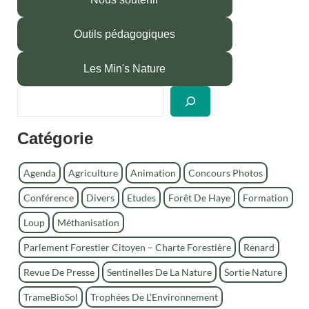
Outils pédagogiques
Les Min's Nature
R
e
c
Catégorie
h
e
r
Agenda
Agriculture
Animation
Concours Photos
c
Conférence
Divers
Etudes
Forêt De Haye
Formation
h
e
Loup
Méthanisation
r
Parlement Forestier Citoyen – Charte Forestière
Renard
Revue De Presse
Sentinelles De La Nature
Sortie Nature
TrameBioSol
Trophées De L'Environnement