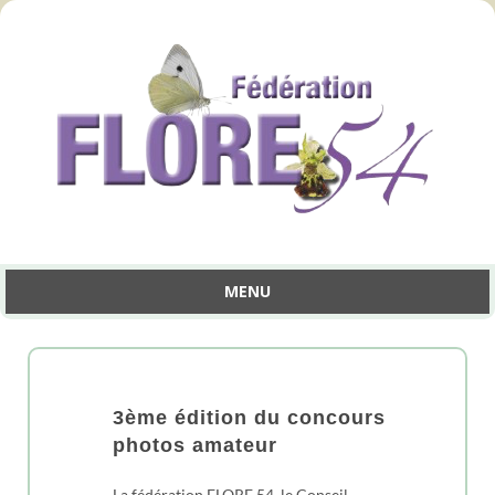
MENU
Aller
au
contenu
3ème édition du concours
photos amateur
La fédération FLORE 54, le Conseil